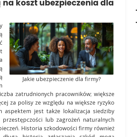
 na koszt ubezpieczenia dla
y
ą
ć
t
a
ą
ą
Jakie ubezpieczenie dla firmy?
m
 liczba zatrudnionych pracowników; większe
cej za polisy ze względu na większe ryzyko
m aspektem jest także lokalizacja siedziby
 przestępczości lub zagrożeń naturalnych
eczeń. Historia szkodowości firmy również
 długą historią zgłaszania szkód mogą