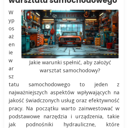
warsztatu samochodowego
W
yp
os
aż
en
ie
w
Jakie warunki spełnić, aby założyć
ar
warsztat samochodowy?
sz
tatu samochodowego to jeden z
najważniejszych aspektów wpływających na
jakość świadczonych usług oraz efektywność
pracy. Na początku warto zainwestować w
podstawowe narzędzia i urządzenia, takie
jak podnośniki hydrauliczne, które