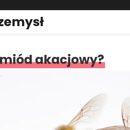
rzemysł
ę miód akacjowy?