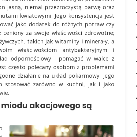
n jasną, niemal przezroczystą barwę oraz
 nutami kwiatowymi. Jego konsystencja jest
osować jako dodatek do różnych potraw czy
ż ceniony za swoje właściwości zdrowotne;
ywczych, takich jak witaminy i minerały, a
swoim właściwościom antybakteryjnym i
ład odpornościowy i pomagać w walce z
jest często polecany osobom z problemami
godne działanie na układ pokarmowy. Jego
o stosować zarówno w kuchni, jak i jako
wie.
ia miodu akacjowego są
o
j