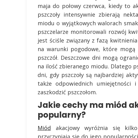
maja do połowy czerwca, kiedy to a
pszczoły intensywnie zbierają nekt
miodu o wyjątkowych walorach smako
pszczelarze monitorowali rozwój kwi
jest ściśle związany z fazą kwitnien
na warunki pogodowe, które mogą w
pszczół. Deszczowe dni mogą ogranic
na ilość zbieranego miodu. Dlatego p
dni, gdy pszczoły są najbardziej a
także odpowiednich umiejętności i
zaszkodzić pszczołom.
Jakie cechy ma miód ak
popularny?
Miód
akacjowy wyróżnia się kilko
przyczyniają się do jego popularnoś