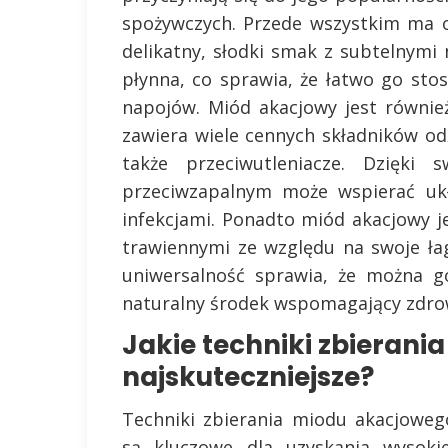
spożywczych. Przede wszystkim ma o
delikatny, słodki smak z subtelnymi
płynna, co sprawia, że łatwo go st
napojów. Miód akacjowy jest równie
zawiera wiele cennych składników odż
także przeciwutleniacze. Dzięki 
przeciwzapalnym może wspierać uk
infekcjami. Ponadto miód akacjowy 
trawiennymi ze względu na swoje ła
uniwersalność sprawia, że można g
naturalny środek wspomagający zdro
Jakie techniki zbieran
najskuteczniejsze?
Techniki zbierania miodu akacjoweg
są kluczowe dla uzyskania wysokie