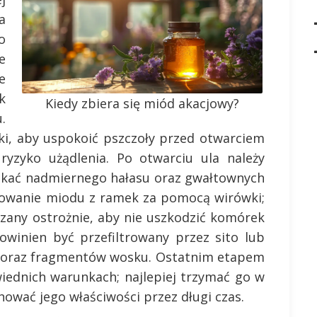
a
o
e
e
k
Kiedy zbiera się miód akacjowy?
.
ki, aby uspokoić pszczoły przed otwarciem
 ryzyko użądlenia. Po otwarciu ula należy
nikać nadmiernego hałasu oraz gwałtownych
rowanie miodu z ramek za pomocą wirówki;
zany ostrożnie, aby nie uszkodzić komórek
winien być przefiltrowany przez sito lub
eń oraz fragmentów wosku. Ostatnim etapem
ednich warunkach; najlepiej trzymać go w
ować jego właściwości przez długi czas.