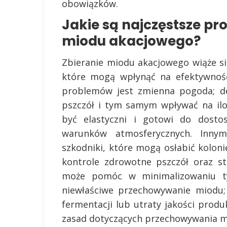
obowiązków.
Jakie są najczęstsze pr
miodu akacjowego?
Zbieranie miodu akacjowego wiąże s
które mogą wpłynąć na efektywność
problemów jest zmienna pogoda; d
pszczół i tym samym wpływać na ilo
być elastyczni i gotowi do dosto
warunków atmosferycznych. Inny
szkodniki, które mogą osłabić kolon
kontrole zdrowotne pszczół oraz s
może pomóc w minimalizowaniu ty
niewłaściwe przechowywanie miodu;
fermentacji lub utraty jakości produ
zasad dotyczących przechowywania mi