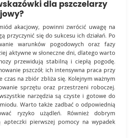
wskazówki dla pszczelarzy
cjowy?
ć miód akacjowy, powinni zwrócić uwagę na
ą przyczynić się do sukcesu ich działań. Po
owanie warunków pogodowych oraz fazy
dziej aktywne w słoneczne dni, dlatego warto
ozy przewidują stabilną i ciepłą pogodę.
owanie pszczół; ich intensywna praca przy
e czas na zbiór zbliża się. Kolejnym ważnym
wanie sprzętu oraz przestrzeni roboczej.
 wszystkie narzędzia są czyste i gotowe do
a miodu. Warto także zadbać o odpowiednią
zować ryzyko użądleń. Również dobrym
ą apteczki pierwszej pomocy na wypadek