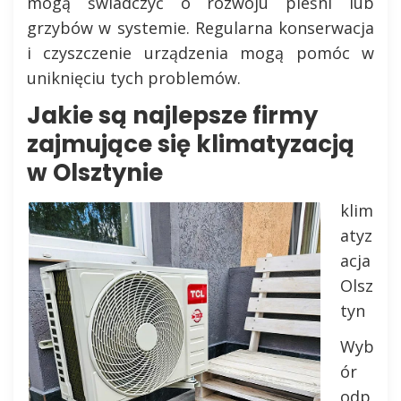
mogą świadczyć o rozwoju pleśni lub
grzybów w systemie. Regularna konserwacja
i czyszczenie urządzenia mogą pomóc w
uniknięciu tych problemów.
Jakie są najlepsze firmy
zajmujące się klimatyzacją
w Olsztynie
klim
atyz
acja
Olsz
tyn
Wyb
ór
odp