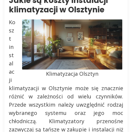
Jakie są koszty instalacji
klimatyzacji w Olsztynie
Ko
sz
t
in
st
al
ac
Klimatyzacja Olsztyn
ji
klimatyzacji w Olsztynie może się znacznie
różnić w zależności od wielu czynników.
Przede wszystkim należy uwzględnić rodzaj
wybranego systemu oraz jego moc
chłodniczą. Klimatyzatory przenośne
zazwyczaj są tańsze w zakupie i instalacji niż