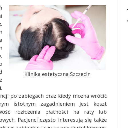
ń
i
.
h
a
h
.
o
d
Klinika estetyczna Szczecin
z
.
ncji po zabiegach oraz kiedy można wrócić
jnym istotnym zagadnieniem jest koszt
wość rozłożenia płatności na raty lub
wych. Pacjenci często interesują się także
dczas zabiegów i czy są one certyfikowane.