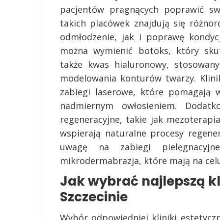
pacjentów pragnących poprawić sw
takich placówek znajdują się różno
odmłodzenie, jak i poprawę kondycj
można wymienić botoks, który skut
także kwas hialuronowy, stosowan
modelowania konturów twarzy. Klinik
zabiegi laserowe, które pomagają 
nadmiernym owłosieniem. Dodatk
regeneracyjne, takie jak mezoterapi
wspierają naturalne procesy regene
uwagę na zabiegi pielęgnacyjn
mikrodermabrazja, które mają na celu
Jak wybrać najlepszą kl
Szczecinie
Wybór odpowiedniej kliniki estetycz