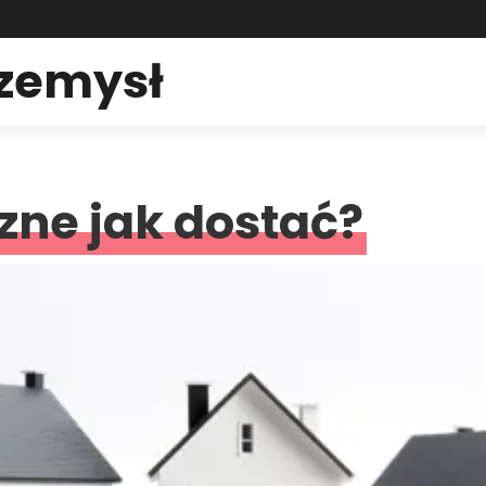
rzemysł
zne jak dostać?