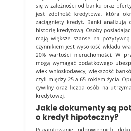
się w zależności od banku oraz ofe
jest zdolność kredytowa, która okr
zaciągnięty kredyt. Banki analizuj
historię kredytową. Osoby posiadając
mają większe szanse na pozytywną 
czynnikiem jest wysokość wkładu wła
20% wartości nieruchomości. W pr
mogą wymagać dodatkowego ubezpie
wiek wnioskodawcy; większość bank
czyli między 25 a 65 rokiem życia. Op
cywilny oraz liczba osób na utrzym
kredytowej.
Jakie dokumenty są pot
o kredyt hipoteczny?
Przygotowanie odpowiednich dok