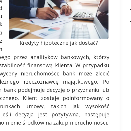
d
u
k
i
z
Kredyty hipoteczne jak dostać?
m
wego przez analityków bankowych, którzy
stabilność finansową klienta. W przypadku
wyceny nieruchomości; bank może zlecić
ależnego rzeczoznawcę majątkowego. Po
en bank podejmuje decyzję o przyznaniu lub
cznego. Klient zostaje poinformowany o
runkach umowy, takich jak wysokość
Jeśli decyzja jest pozytywna, następuje
homienie środków na zakup nieruchomości.