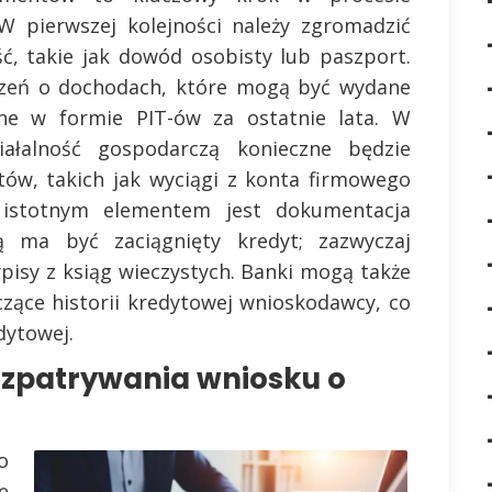
 W pierwszej kolejności należy zgromadzić
, takie jak dowód osobisty lub paszport.
zeń o dochodach, które mogą być wydane
ne w formie PIT-ów za ostatnie lata. W
ałalność gospodarczą konieczne będzie
ów, takich jak wyciągi z konta firmowego
 istotnym elementem jest dokumentacja
ą ma być zaciągnięty kredyt; zazwyczaj
pisy z ksiąg wieczystych. Banki mogą także
zące historii kredytowej wnioskodawcy, co
dytowej.
ozpatrywania wniosku o
o
ę