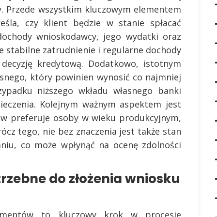
rty. Przede wszystkim kluczowym elementem
eśla, czy klient będzie w stanie spłacać
ą dochody wnioskodawcy, jego wydatki oraz
e stabilne zatrudnienie i regularne dochody
decyzję kredytową. Dodatkowo, istotnym
snego, który powinien wynosić co najmniej
zypadku niższego wkładu własnego banki
czenia. Kolejnym ważnym aspektem jest
ów preferuje osoby w wieku produkcyjnym,
rócz tego, nie bez znaczenia jest także stan
aniu, co może wpłynąć na ocenę zdolności
rzebne do złożenia wniosku
umentów to kluczowy krok w procesie