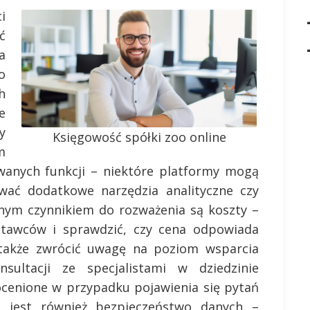
i
ć
a
o
h
e
y
Księgowość spółki zoo online
m
wanych funkcji – niektóre platformy mogą
wać dodatkowe narzędzia analityczne czy
jnym czynnikiem do rozważenia są koszty –
tawców i sprawdzić, czy cena odpowiada
y także zwrócić uwagę na poziom wsparcia
sultacji ze specjalistami w dziedzinie
ocenione w przypadku pojawienia się pytań
 jest również bezpieczeństwo danych –