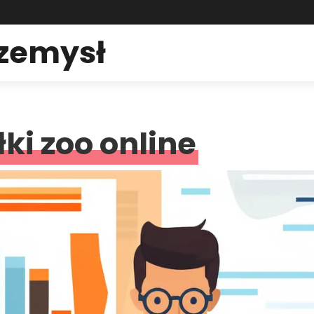
rzemysł
ki zoo online