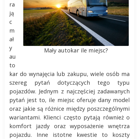
ra
ją
c
m
ał
y
Mały autokar ile miejsc?
au
to
kar do wynajęcia lub zakupu, wiele osób ma
szereg pytań dotyczących tego typu
pojazdów. Jednym z najczęściej zadawanych
pytań jest to, ile miejsc oferuje dany model
oraz jakie są różnice między poszczególnymi
wariantami. Klienci często pytają również o
komfort jazdy oraz wyposażenie wnętrza
pojazdu. Inne istotne kwestie to koszty