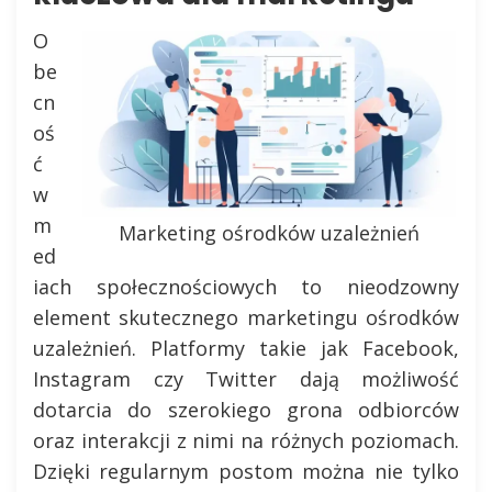
O
be
cn
oś
ć
w
m
Marketing ośrodków uzależnień
ed
iach społecznościowych to nieodzowny
element skutecznego marketingu ośrodków
uzależnień. Platformy takie jak Facebook,
Instagram czy Twitter dają możliwość
dotarcia do szerokiego grona odbiorców
oraz interakcji z nimi na różnych poziomach.
Dzięki regularnym postom można nie tylko