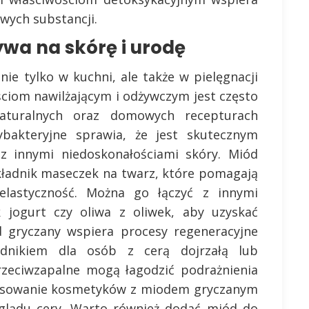
iwych substancji.
wa na skórę i urodę
ie tylko w kuchni, ale także w pielęgnacji
ściom nawilżającym i odżywczym jest często
aturalnych oraz domowych recepturach
tybakteryjne sprawia, że jest skutecznym
z innymi niedoskonałościami skóry. Miód
kładnik maseczek na twarz, które pomagają
elastyczność. Można go łączyć z innymi
k jogurt czy oliwa z oliwek, aby uzyskać
d gryczany wspiera procesy regeneracyjne
adnikiem dla osób z cerą dojrzałą lub
rzeciwzapalne mogą łagodzić podrażnienia
stosowanie kosmetyków z miodem gryczanym
glądu cery. Warto również dodać miód do