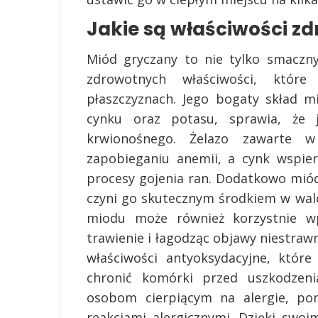
Jakie są właściwości z
Miód gryczany to nie tylko smaczn
zdrowotnych właściwości, któ
płaszczyznach. Jego bogaty skład m
cynku oraz potasu, sprawia, że 
krwionośnego. Żelazo zawarte
zapobieganiu anemii, a cynk wspie
procesy gojenia ran. Dodatkowo miód
czyni go skutecznym środkiem w walc
miodu może również korzystnie w
trawienie i łagodząc objawy niestraw
właściwości antyoksydacyjne, któr
chronić komórki przed uszkodzeni
osobom cierpiącym na alergie, po
reakcjami alergicznymi. Dzięki swo