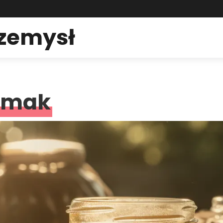
rzemysł
smak