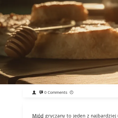
0 Comments
Miód
gryczany to jeden z najbardziej