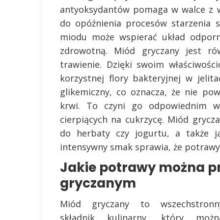
antyoksydantów pomaga w walce z w
do opóźnienia procesów starzenia 
miodu może wspierać układ odporn
zdrowotną. Miód gryczany jest r
trawienie. Dzięki swoim właściwoś
korzystnej flory bakteryjnej w jel
glikemiczny, co oznacza, że nie p
krwi. To czyni go odpowiednim w
cierpiących na cukrzycę. Miód grycz
do herbaty czy jogurtu, a także 
intensywny smak sprawia, że potrawy
Jakie potrawy można p
gryczanym
Miód gryczany to wszechstronn
składnik kulinarny, który możn