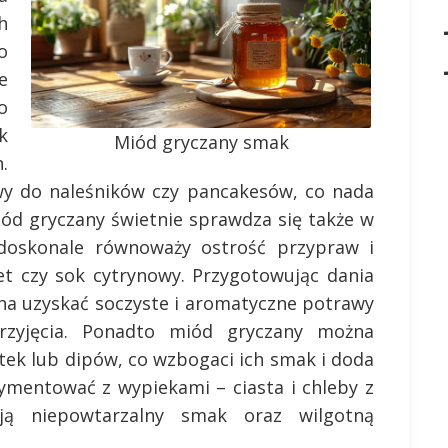
h
o
e
o
k
Miód gryczany smak
.
wy do naleśników czy pancakesów, co nada
ód gryczany świetnie sprawdza się także w
doskonale równoważy ostrość przypraw i
et czy sok cytrynowy. Przygotowując dania
a uzyskać soczyste i aromatyczne potrawy
rzyjęcia. Ponadto miód gryczany można
tek lub dipów, co wzbogaci ich smak i doda
ymentować z wypiekami – ciasta i chleby z
ą niepowtarzalny smak oraz wilgotną