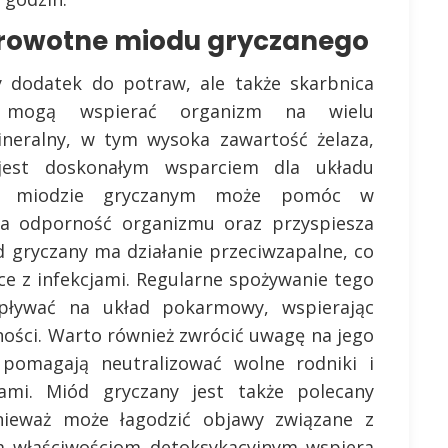
drowotne miodu gryczanego
y dodatek do potraw, ale także skarbnica
re mogą wspierać organizm na wielu
ineralny, w tym wysoka zawartość żelaza,
jest doskonałym wsparciem dla układu
 w miodzie gryczanym może pomóc w
ra odporność organizmu oraz przyspiesza
 gryczany ma działanie przeciwzapalne, co
e z infekcjami. Regularne spożywanie tego
pływać na układ pokarmowy, wspierając
ności. Warto również zwrócić uwagę na jego
e pomagają neutralizować wolne rodniki i
ami. Miód gryczany jest także polecany
nieważ może łagodzić objawy związane z
im właściwościom detoksykacyjnym wspiera