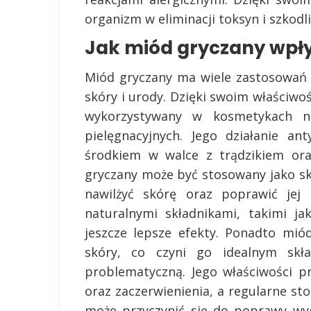
organizm w eliminacji toksyn i szkodl
Jak miód gryczany wpły
Miód gryczany ma wiele zastosowań n
skóry i urody. Dzięki swoim właściwo
wykorzystywany w kosmetykach n
pielęgnacyjnych. Jego działanie an
środkiem w walce z trądzikiem ora
gryczany może być stosowany jako s
nawilżyć skórę oraz poprawić jej 
naturalnymi składnikami, takimi ja
jeszcze lepsze efekty. Ponadto mió
skóry, co czyni go idealnym skł
problematyczną. Jego właściwości p
oraz zaczerwienienia, a regularne 
może przyczynić się do poprawy wy