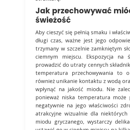
Jak przechowywać miód
świeżość
Aby cieszyć się pełnią smaku i właś
długi czas, ważne jest jego odpow
trzymany w szczelnie zamkniętym sł
ciemnym miejscu. Ekspozycja na 
prowadzić do utraty cennych składni
temperatura przechowywania to ok
również unikanie kontaktu z wodą or
wpłynąć na jakość miodu. Nie zale
ponieważ niska temperatura może p
negatywnie na jego właściwości zd
atrakcyjne wizualnie dla niektórych 
miodu gryczanego, wystarczy delika
ustawić go w ciepłym miejscu na kilka