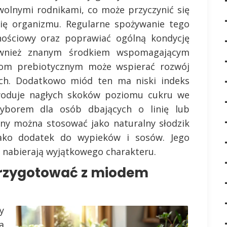
olnymi rodnikami, co może przyczynić się
się organizmu. Regularne spożywanie tego
ościowy oraz poprawiać ogólną kondycję
ównież znanym środkiem wspomagającym
ciom prebiotycznym może wspierać rozwój
itach. Dodatkowo miód ten ma niski indeks
owoduje nagłych skoków poziomu cukru we
yborem dla osób dbających o linię lub
any można stosować jako naturalny słodzik
jako dodatek do wypieków i sosów. Jego
 nabierają wyjątkowego charakteru.
rzygotować z miodem
y
a