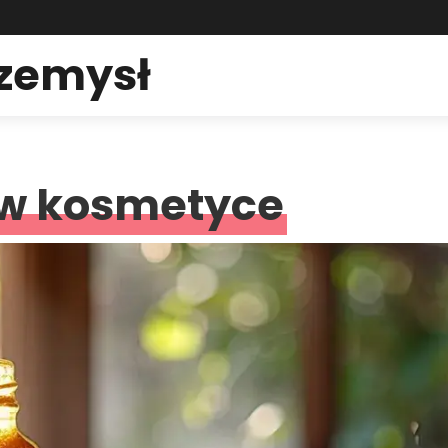
rzemysł
 w kosmetyce