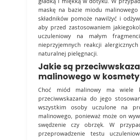
gładką i miękką w dotyku. W przypa
maskę na bazie miodu malinowego i
składników pomoże nawilżyć i odży
aby przed zastosowaniem jakiegok
uczuleniowy na małym fragmenc
nieprzyjemnych reakcji alergicznych
naturalnej pielęgnacji.
Jakie są przeciwwskaza
malinowego w kosmety
Choć miód malinowy ma wiele kor
przeciwwskazania do jego stosowan
wszystkim osoby uczulone na pr
malinowego, ponieważ może on wywoł
swędzenie czy obrzęk. W przypa
przeprowadzenie testu uczuleni