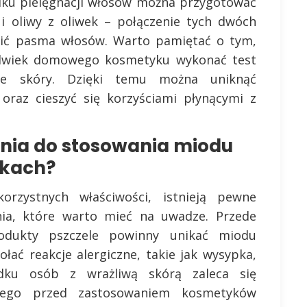
dku pielęgnacji włosów można przygotować
 oliwy z oliwek – połączenie tych dwóch
wić pasma włosów. Warto pamiętać o tym,
olwiek domowego kosmetyku wykonać test
ie skóry. Dzięki temu można uniknąć
 oraz cieszyć się korzyściami płynącymi z
nia do stosowania miodu
kach?
zystnych właściwości, istnieją pewne
ia, które warto mieć na uwadze. Przede
odukty pszczele powinny unikać miodu
ać reakcje alergiczne, takie jak wysypka,
dku osób z wrażliwą skórą zaleca się
owego przed zastosowaniem kosmetyków