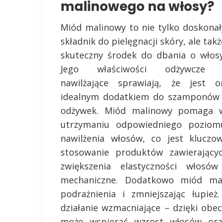
malinowego na włosy?
Miód malinowy to nie tylko doskonał
składnik do pielęgnacji skóry, ale takż
skuteczny środek do dbania o włosy
Jego właściwości odżywcze 
nawilżające sprawiają, że jest o
idealnym dodatkiem do szamponów 
odżywek. Miód malinowy pomaga 
utrzymaniu odpowiedniego poziom
nawilżenia włosów, co jest kluczo
stosowanie produktów zawierający
zwiększenia elastyczności włosó
mechaniczne. Dodatkowo miód mal
podrażnienia i zmniejszając łupie
działanie wzmacniające – dzięki ob
może wspierać wzrost włosów ora