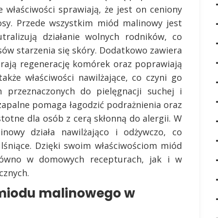
 właściwości sprawiają, że jest on ceniony
łosy. Przede wszystkim miód malinowy jest
tralizują działanie wolnych rodników, co
sów starzenia się skóry. Dodatkowo zawiera
ierają regenerację komórek oraz poprawiają
akże właściwości nawilżające, co czyni go
 przeznaczonych do pielęgnacji suchej i
iwzapalne pomaga łagodzić podrażnienia oraz
stotne dla osób z cerą skłonną do alergii. W
owy działa nawilżająco i odżywczo, co
i lśniące. Dzięki swoim właściwościom miód
ówno w domowych recepturach, jak i w
cznych.
 miodu malinowego w