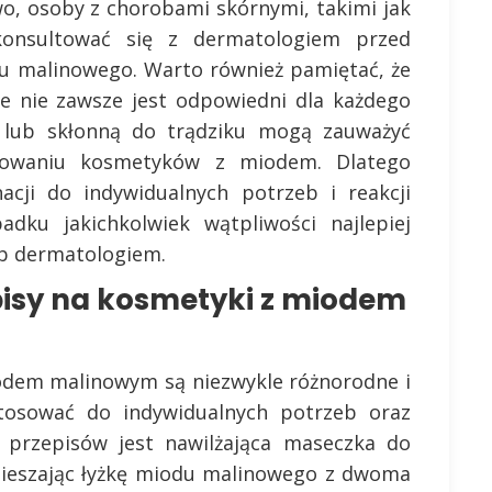
wo, osoby z chorobami skórnymi, takimi jak
konsultować się z dermatologiem przed
du malinowego. Warto również pamiętać, że
e nie zawsze jest odpowiedni dla każdego
ą lub skłonną do trądziku mogą zauważyć
sowaniu kosmetyków z miodem. Dlatego
acji do indywidualnych potrzeb i reakcji
adku jakichkolwiek wątpliwości najlepiej
ub dermatologiem.
episy na kosmetyki z miodem
odem malinowym są niezwykle różnorodne i
tosować do indywidualnych potrzeb oraz
h przepisów jest nawilżająca maseczka do
mieszając łyżkę miodu malinowego z dwoma