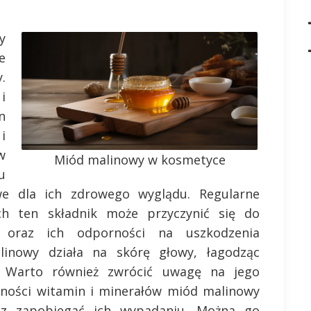
y
e
.
i
n
i
w
Miód malinowy w kosmetyce
u
we dla ich zdrowego wyglądu. Regularne
ch ten składnik może przyczynić się do
w oraz ich odporności na uszkodzenia
inowy działa na skórę głowy, łagodząc
ż. Warto również zwrócić uwagę na jego
ecności witamin i minerałów miód malinowy
z zapobiegać ich wypadaniu. Można go