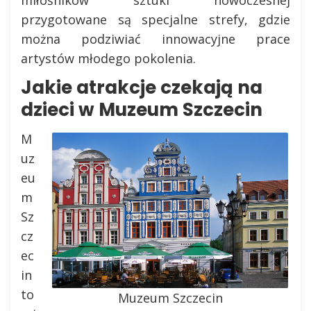
przygotowane są specjalne strefy, gdzie
można podziwiać innowacyjne prace
artystów młodego pokolenia.
Jakie atrakcje czekają na
dzieci w Muzeum Szczecin
M
uz
eu
m
Sz
cz
ec
in
to
Muzeum Szczecin