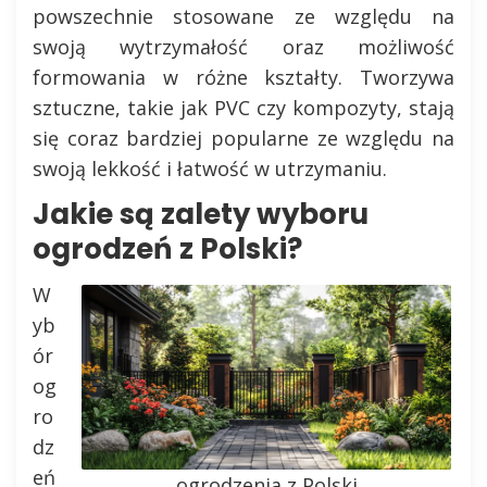
powszechnie stosowane ze względu na
swoją wytrzymałość oraz możliwość
formowania w różne kształty. Tworzywa
sztuczne, takie jak PVC czy kompozyty, stają
się coraz bardziej popularne ze względu na
swoją lekkość i łatwość w utrzymaniu.
Jakie są zalety wyboru
ogrodzeń z Polski?
W
yb
ór
og
ro
dz
eń
ogrodzenia z Polski