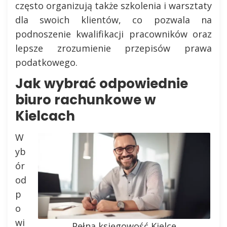
często organizują także szkolenia i warsztaty
dla swoich klientów, co pozwala na
podnoszenie kwalifikacji pracowników oraz
lepsze zrozumienie przepisów prawa
podatkowego.
Jak wybrać odpowiednie
biuro rachunkowe w
Kielcach
W
yb
ór
od
p
o
wi
Pełna księgowość Kielce