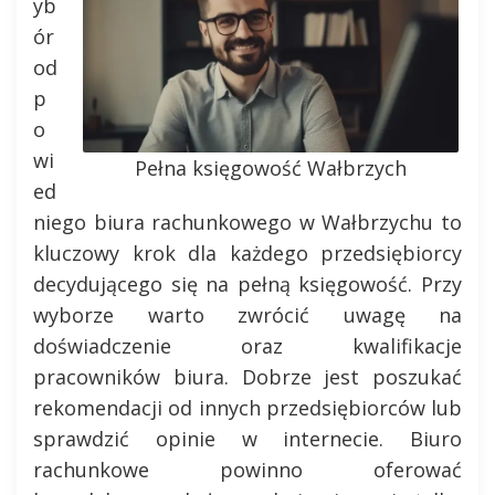
yb
ór
od
p
o
wi
Pełna księgowość Wałbrzych
ed
niego biura rachunkowego w Wałbrzychu to
kluczowy krok dla każdego przedsiębiorcy
decydującego się na pełną księgowość. Przy
wyborze warto zwrócić uwagę na
doświadczenie oraz kwalifikacje
pracowników biura. Dobrze jest poszukać
rekomendacji od innych przedsiębiorców lub
sprawdzić opinie w internecie. Biuro
rachunkowe powinno oferować