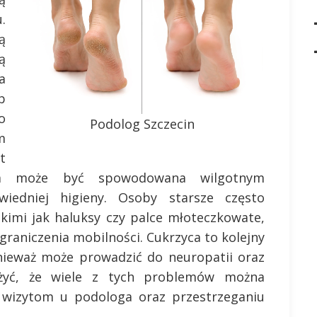
.
ą
ą
a
b
o
Podolog Szczecin
m
t
óra może być spowodowana wilgotnym
iedniej higieny. Osoby starsze często
akimi jak haluksy czy palce młoteczkowate,
raniczenia mobilności. Cukrzyca to kolejny
onieważ może prowadzić do neuropatii oraz
ażyć, że wiele z tych problemów można
m wizytom u podologa oraz przestrzeganiu