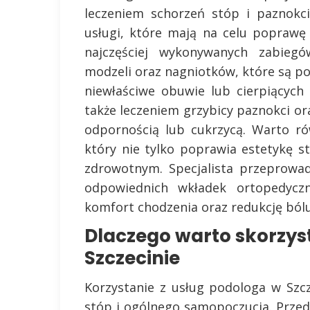
leczeniem schorzeń stóp i paznokci
usługi, które mają na celu popraw
najczęściej wykonywanych zabieg
modzeli oraz nagniotków, które są 
niewłaściwe obuwie lub cierpiących
także leczeniem grzybicy paznokci ora
odpornością lub cukrzycą. Warto r
który nie tylko poprawia estetykę 
zdrowotnym. Specjalista przeprowa
odpowiednich wkładek ortopedycz
komfort chodzenia oraz redukcję bólu
Dlaczego warto skorzys
Szczecinie
Korzystanie z usług podologa w Szcz
stóp i ogólnego samopoczucia. Przede