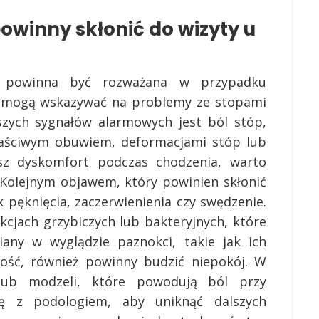
powinny skłonić do wizyty u
e powinna być rozważana w przypadku
e mogą wskazywać na problemy ze stopami
szych sygnałów alarmowych jest ból stóp,
aściwym obuwiem, deformacjami stóp lub
asz dyskomfort podczas chodzenia, warto
. Kolejnym objawem, który powinien skłonić
k pęknięcia, zaczerwienienia czy swędzenie.
cjach grzybiczych lub bakteryjnych, które
iany w wyglądzie paznokci, takie jak ich
hość, również powinny budzić niepokój. W
lub modzeli, które powodują ból przy
ię z podologiem, aby uniknąć dalszych