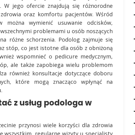
. W jego ofercie znajdują się różnorodne
ę zdrowia oraz komfortu pacjentów. Wśród
ów można wymienić usuwanie odcisków,
powszechnymi problemami u osób noszących
 na różne schorzenia. Podolog zajmuje się
z stóp, co jest istotne dla osób z obniżoną
ównież wspomnieć o pedicure medycznym,
stóp, ale także zapobiega wielu problemom
dza również konsultacje dotyczące doboru
nych, które mogą znacząco wpłynąć na
.
tać z usług podologa w
ecinie przynosi wiele korzyści dla zdrowia
 wszystkim, regularne wizyty u specjalisty