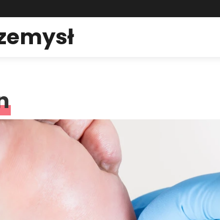
rzemysł
n