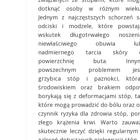
dotknąć osoby w różnym wieku
Jednym z najczęstszych schorzeń s
odciski i modzele, które powstaj
wskutek długotrwałego noszeni
niewłaściwego obuwia lu
nadmiernego tarcia skóry 
powierzchnię buta. Inny
powszechnym problemem jes
grzybica stóp i paznokci, kt
środowiskiem oraz brakiem odpow
borykają się z deformacjami stóp, t
które mogą prowadzić do bólu oraz og
czynnik ryzyka dla zdrowia stóp, p
złego krążenia krwi. Warto zauw
skutecznie leczyć dzięki regularny
zaleceń dotyczących pielęgnacji stóp.