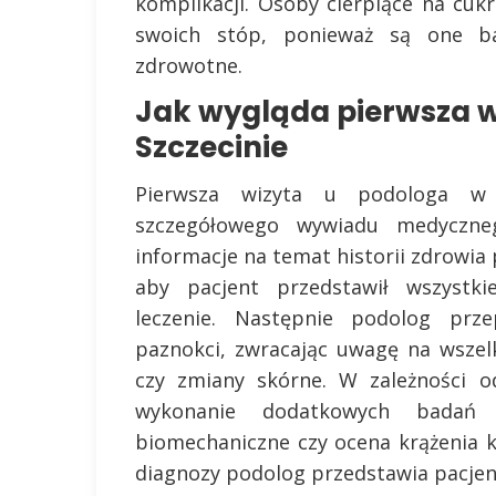
komplikacji. Osoby cierpiące na cuk
swoich stóp, ponieważ są one b
zdrowotne.
Jak wygląda pierwsza w
Szczecinie
Pierwsza wizyta u podologa w 
szczegółowego wywiadu medyczneg
informacje na temat historii zdrowia 
aby pacjent przedstawił wszystki
leczenie. Następnie podolog prz
paznokci, zwracając uwagę na wszelk
czy zmiany skórne. W zależności o
wykonanie dodatkowych badań d
biomechaniczne czy ocena krążenia 
diagnozy podolog przedstawia pacjent