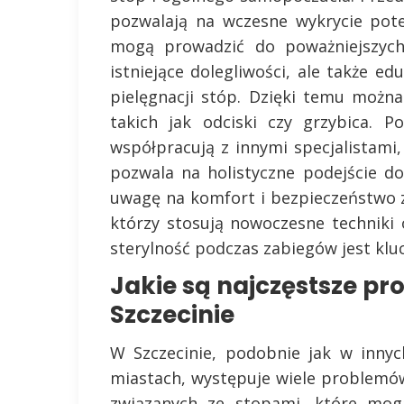
pozwalają na wczesne wykrycie pot
mogą prowadzić do poważniejszych 
istniejące dolegliwości, ale także e
pielęgnacji stóp. Dzięki temu moż
takich jak odciski czy grzybica. 
współpracują z innymi specjalistami, 
pozwala na holistyczne podejście d
uwagę na komfort i bezpieczeństwo
którzy stosują nowoczesne techniki 
sterylność podczas zabiegów jest kluc
Jakie są najczęstsze p
Szczecinie
W Szczecinie, podobnie jak w innyc
miastach, występuje wiele problemó
związanych ze stopami, które mog