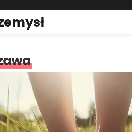
rzemysł
szawa