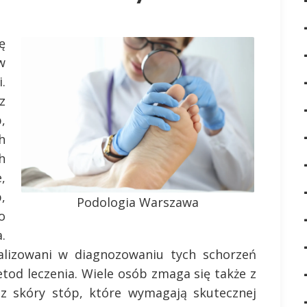
ę
w
.
z
,
h
h
,
,
Podologia Warszawa
o
.
lizowani w diagnozowaniu tych schorzeń
od leczenia. Wiele osób zmaga się także z
az skóry stóp, które wymagają skutecznej