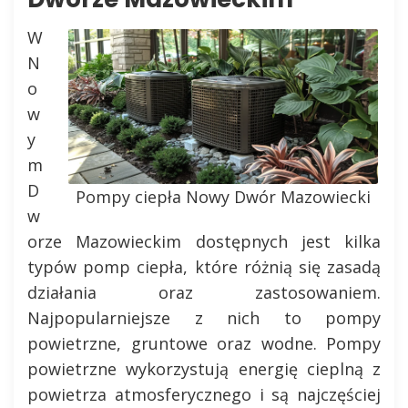
W
N
o
w
y
m
D
Pompy ciepła Nowy Dwór Mazowiecki
w
orze Mazowieckim dostępnych jest kilka
typów pomp ciepła, które różnią się zasadą
działania oraz zastosowaniem.
Najpopularniejsze z nich to pompy
powietrzne, gruntowe oraz wodne. Pompy
powietrzne wykorzystują energię cieplną z
powietrza atmosferycznego i są najczęściej