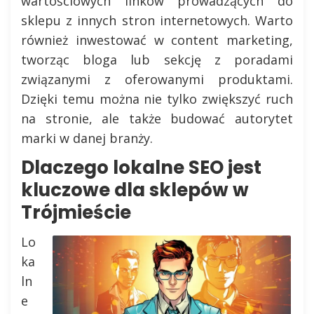
wartościowych linków prowadzących do
sklepu z innych stron internetowych. Warto
również inwestować w content marketing,
tworząc bloga lub sekcję z poradami
związanymi z oferowanymi produktami.
Dzięki temu można nie tylko zwiększyć ruch
na stronie, ale także budować autorytet
marki w danej branży.
Dlaczego lokalne SEO jest
kluczowe dla sklepów w
Trójmieście
Lo
ka
ln
e