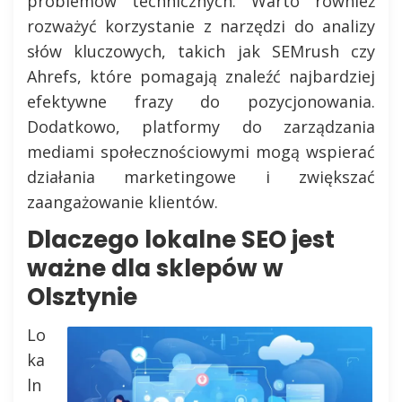
problemów technicznych. Warto również
rozważyć korzystanie z narzędzi do analizy
słów kluczowych, takich jak SEMrush czy
Ahrefs, które pomagają znaleźć najbardziej
efektywne frazy do pozycjonowania.
Dodatkowo, platformy do zarządzania
mediami społecznościowymi mogą wspierać
działania marketingowe i zwiększać
zaangażowanie klientów.
Dlaczego lokalne SEO jest
ważne dla sklepów w
Olsztynie
Lo
ka
ln