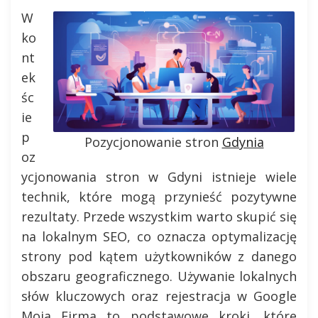
W
ko
nt
ek
śc
ie
p
Pozycjonowanie stron
Gdynia
oz
ycjonowania stron w Gdyni istnieje wiele
technik, które mogą przynieść pozytywne
rezultaty. Przede wszystkim warto skupić się
na lokalnym SEO, co oznacza optymalizację
strony pod kątem użytkowników z danego
obszaru geograficznego. Używanie lokalnych
słów kluczowych oraz rejestracja w Google
Moja Firma to podstawowe kroki, które