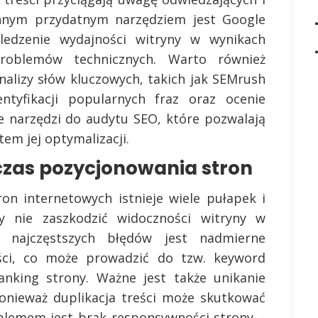
nnym przydatnym narzędziem jest Google
ledzenie wydajności witryny w wynikach
problemów technicznych. Warto również
nalizy słów kluczowych, takich jak SEMrush
tyfikacji popularnych fraz oraz ocenie
le narzędzi do audytu SEO, które pozwalają
em jej optymalizacji.
czas pozycjonowania stron
on internetowych istnieje wiele pułapek i
y nie zaszkodzić widoczności witryny w
 najczęstszych błędów jest nadmierne
ści, co może prowadzić do tzw. keyword
anking strony. Ważne jest także unikanie
ponieważ duplikacja treści może skutkować
blemem jest brak responsywności strony –