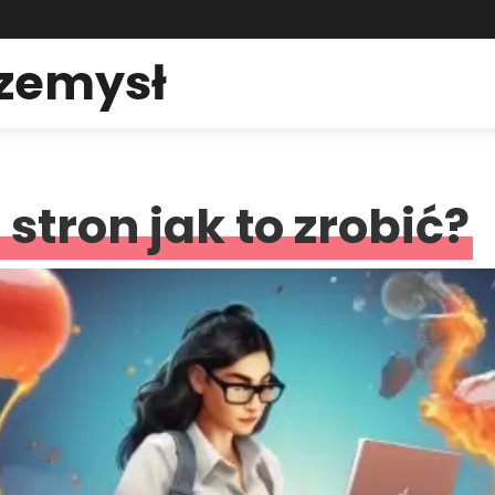
rzemysł
tron jak to zrobić?