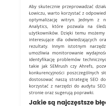
Aby skutecznie przeprowadzać dzia
Łowiczu, warto korzystać z odpowiedn
optymalizację witryn. Jednym z na
Analytics, które pozwala na śle
użytkowników. Dzięki temu możemy do
interesujące dla odwiedzających or
rezultaty. Innym istotnym narzęd
umożliwia monitorowanie wydajnoś
identyfikację problemów techniczny
takie jak SEMrush czy Ahrefs, poz
konkurencyjności poszczególnych s
dostosować naszą strategię SEO do
korzystać z narzędzi do audytu SEO
stronie oraz sugerują poprawki.
Jakie są najczęstsze bł