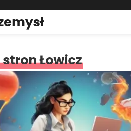
rzemysł
stron Łowicz