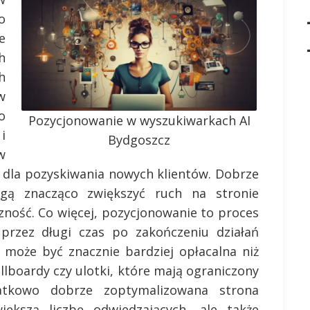
o
e
h
h
w
o
Pozycjonowanie w wyszukiwarkach AI
i
Bydgoszcz
w
 dla pozyskiwania nowych klientów. Dobrze
gą znacząco zwiększyć ruch na stronie
zność. Co więcej, pozycjonowanie to proces
 przez długi czas po zakończeniu działań
 może być znacznie bardziej opłacalna niż
illboardy czy ulotki, które mają ograniczony
datkowo dobrze zoptymalizowana strona
iększą liczbę odwiedzających, ale także