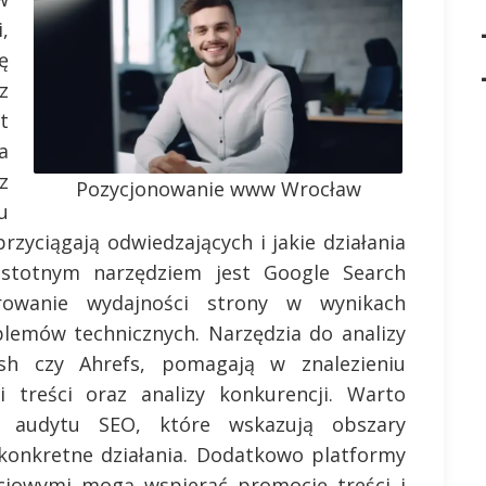
,
ę
z
t
a
z
Pozycjonowanie www Wrocław
u
przyciągają odwiedzających i jakie działania
istotnym narzędziem jest Google Search
rowanie wydajności strony w wynikach
blemów technicznych. Narzędzia do analizy
sh czy Ahrefs, pomagają w znalezieniu
i treści oraz analizy konkurencji. Warto
o audytu SEO, które wskazują obszary
konkretne działania. Dodatkowo platformy
ciowymi mogą wspierać promocję treści i