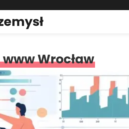
rzemysł
e www Wrocław