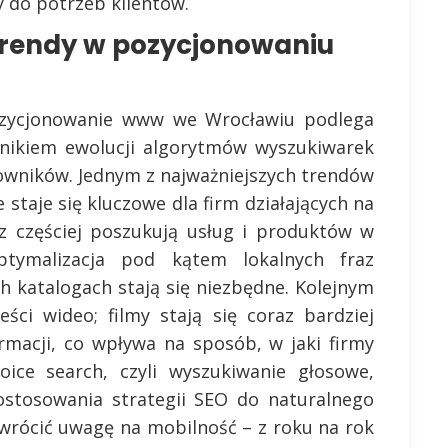
y do potrzeb klientów.
 trendy w pozycjonowaniu
ozycjonowanie www we Wrocławiu podlega
ikiem ewolucji algorytmów wyszukiwarek
kowników. Jednym z najważniejszych trendów
 staje się kluczowe dla firm działających na
az częściej poszukują usług i produktów w
ptymalizacja pod kątem lokalnych fraz
h katalogach stają się niezbędne. Kolejnym
ści wideo; filmy stają się coraz bardziej
rmacji, co wpływa na sposób, w jaki firmy
oice search, czyli wyszukiwanie głosowe,
ostosowania strategii SEO do naturalnego
 zwrócić uwagę na mobilność – z roku na rok