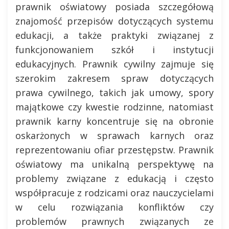
prawnik oświatowy posiada szczegółową
znajomość przepisów dotyczących systemu
edukacji, a także praktyki związanej z
funkcjonowaniem szkół i instytucji
edukacyjnych. Prawnik cywilny zajmuje się
szerokim zakresem spraw dotyczących
prawa cywilnego, takich jak umowy, spory
majątkowe czy kwestie rodzinne, natomiast
prawnik karny koncentruje się na obronie
oskarżonych w sprawach karnych oraz
reprezentowaniu ofiar przestępstw. Prawnik
oświatowy ma unikalną perspektywę na
problemy związane z edukacją i często
współpracuje z rodzicami oraz nauczycielami
w celu rozwiązania konfliktów czy
problemów prawnych związanych ze