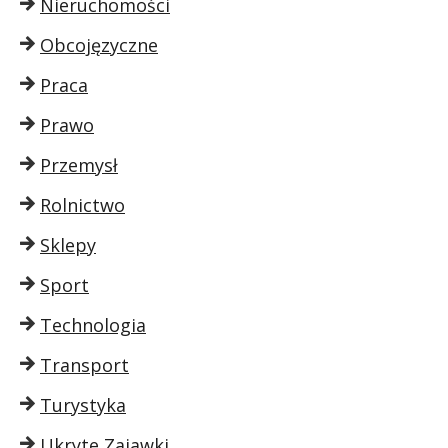
Nieruchomości
Obcojęzyczne
Praca
Prawo
Przemysł
Rolnictwo
Sklepy
Sport
Technologia
Transport
Turystyka
Ukryte Zajawki