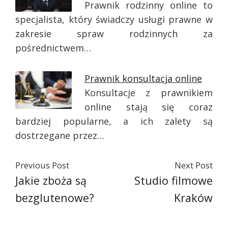
Prawnik rodzinny online to
specjalista, który świadczy usługi prawne w
zakresie spraw rodzinnych za
pośrednictwem…
Prawnik konsultacja online
Konsultacje z prawnikiem
online stają się coraz
bardziej popularne, a ich zalety są
dostrzegane przez…
Previous Post
Next Post
Jakie zboża są
Studio filmowe
bezglutenowe?
Kraków