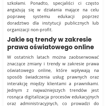
szkołami. Ponadto, specjaliści ci często
angażują się w działania mające na celu
poprawę systemu edukacji poprzez
doradztwo dla instytucji publicznych lub
organizacji non-profit.
Jakie są trendy w zakresie
prawa oświatowego online
W ostatnich latach można zaobserwować
znaczące zmiany i trendy w zakresie prawa
oświatowego online, które wpływają na
sposób świadczenia usług prawnych oraz
interakcję między klientami a prawnikami.
Jednym z najważniejszych trendów jest
rosnąca digitalizacja procesów edukacyjnych
oraz administracyjnych, co prowadzi do