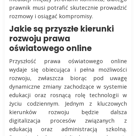
prawnik musi potrafić skutecznie prowadzić
rozmowy i osiągać kompromisy.
Jakie są przyszłe kierunki
rozwoju prawa
oświatowego online
Przyszłość prawa oświatowego online
wydaje się obiecująca i pełna możliwości
rozwoju, zwłaszcza biorąc pod uwagę
dynamiczne zmiany zachodzące w systemie
edukacji oraz rosnącą rolę technologii w
życiu codziennym. Jednym z kluczowych
kierunków rozwoju będzie dalsza
digitalizacja procesów związanych z
edukacją oraz administracją szkolną.