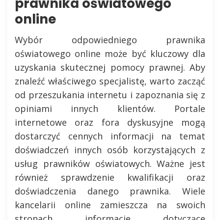
prawnika oświatowego
online
Wybór odpowiedniego prawnika
oświatowego online może być kluczowy dla
uzyskania skutecznej pomocy prawnej. Aby
znaleźć właściwego specjalistę, warto zacząć
od przeszukania internetu i zapoznania się z
opiniami innych klientów. Portale
internetowe oraz fora dyskusyjne mogą
dostarczyć cennych informacji na temat
doświadczeń innych osób korzystających z
usług prawników oświatowych. Ważne jest
również sprawdzenie kwalifikacji oraz
doświadczenia danego prawnika. Wiele
kancelarii online zamieszcza na swoich
stronach informacje dotyczące