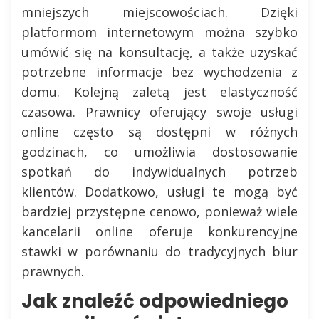
mniejszych miejscowościach. Dzięki
platformom internetowym można szybko
umówić się na konsultację, a także uzyskać
potrzebne informacje bez wychodzenia z
domu. Kolejną zaletą jest elastyczność
czasowa. Prawnicy oferujący swoje usługi
online często są dostępni w różnych
godzinach, co umożliwia dostosowanie
spotkań do indywidualnych potrzeb
klientów. Dodatkowo, usługi te mogą być
bardziej przystępne cenowo, ponieważ wiele
kancelarii online oferuje konkurencyjne
stawki w porównaniu do tradycyjnych biur
prawnych.
Jak znaleźć odpowiedniego