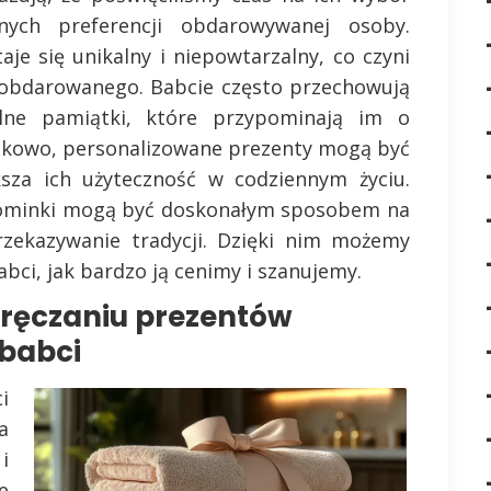
nych preferencji obdarowywanej osoby.
aje się unikalny i niepowtarzalny, co czyni
 obdarowanego. Babcie często przechowują
lne pamiątki, które przypominają im o
atkowo, personalizowane prezenty mogą być
ksza ich użyteczność w codziennym życiu.
upominki mogą być doskonałym sposobem na
rzekazywanie tradycji. Dzięki nim możemy
bci, jak bardzo ją cenimy i szanujemy.
wręczaniu prezentów
babci
i
a
i
e