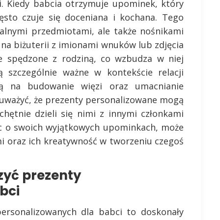
i. Kiedy babcia otrzymuje upominek, który
zęsto czuje się doceniana i kochana. Tego
ialnymi przedmiotami, ale także nośnikami
na biżuterii z imionami wnuków lub zdjęcia
e spędzone z rodziną, co wzbudza w niej
ą szczególnie ważne w kontekście relacji
ją na budowanie więzi oraz umacnianie
zauważyć, że prezenty personalizowane mogą
hętnie dzieli się nimi z innymi członkami
jąc o swoich wyjątkowych upominkach, może
mi oraz ich kreatywność w tworzeniu czegoś
zyć prezenty
bci
ersonalizowanych dla babci to doskonały