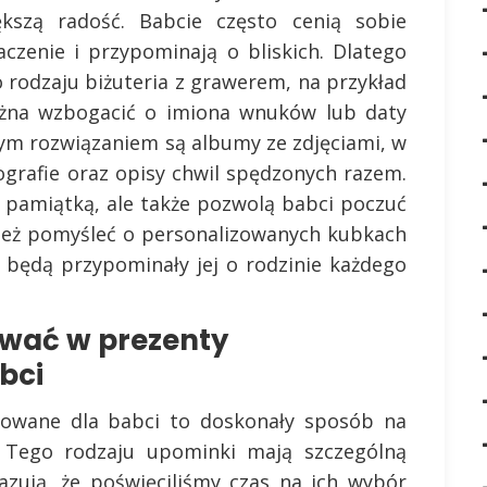
kszą radość. Babcie często cenią sobie
czenie i przypominają o bliskich. Dlatego
odzaju biżuteria z grawerem, na przykład
można wzbogacić o imiona wnuków lub daty
ym rozwiązaniem są albumy ze zdjęciami, w
grafie oraz opisy chwil spędzonych razem.
ą pamiątką, ale także pozwolą babci poczuć
nież pomyśleć o personalizowanych kubkach
 będą przypominały jej o rodzinie każdego
ować w prezenty
bci
zowane dla babci to doskonały sposób na
i. Tego rodzaju upominki mają szczególną
zują, że poświęciliśmy czas na ich wybór