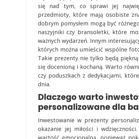
się nad tym, co sprawi jej najwię
przedmioty, które mają osobiste zna
dobrym pomysłem mogą być różnego r
naszyjniki czy bransoletki, które 
ważnych wydarzeń. Innym interesując
których można umieścić wspólne foto
Takie prezenty nie tylko będą piękn
się docenioną i kochaną. Warto rów
czy poduszkach z dedykacjami, które
dnia.
Dlaczego warto inwest
personalizowane dla ba
Inwestowanie w prezenty personali
okazanie jej miłości i wdzięcznośc
wartość emocjonalną, ponieważ poka