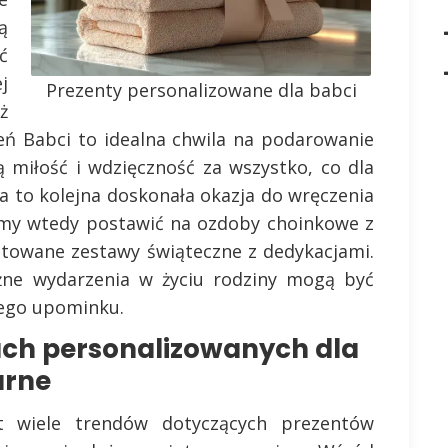
ą
ć
j
Prezenty personalizowane dla babci
ż
eń Babci to idealna chwila na podarowanie
 miłość i wdzięczność za wszystko, co dla
a to kolejna doskonała okazja do wręczenia
my wtedy postawić na ozdoby choinkowe z
otowane zestawy świąteczne z dedykacjami.
ażne wydarzenia w życiu rodziny mogą być
ego upominku.
ach personalizowanych dla
arne
t wiele trendów dotyczących prezentów