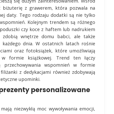
 cieszą się dużym zainteresowaniem. Wśród
ć biżuterię z grawerem, która pozwala na
ej daty. Tego rodzaju dodatki są nie tylko
 i wspomnień. Kolejnym trendem są różnego
 poduszki czy koce z haftem lub nadrukiem
o zdobią wnętrze domu babci, ale także
h każdego dnia. W ostatnich latach rośnie
iami oraz fotoksiążek, które umożliwiają
 w formie książkowej. Trend ten łączy
ją przechowywania wspomnień w formie
 filiżanki z dedykacjami również zdobywają
stetyczne upominki.
prezenty personalizowane
i mają niezwykłą moc wywoływania emocji,