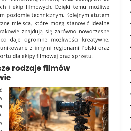
ch i ekip filmowych. Dzięki temu możliwe
kim poziomie technicznym. Kolejnym atutem
czne miejsca, które mogą stanowić idealne
Krakowie znajdują się zarówno nowoczesne
 co daje ogromne możliwości kreatywne.
unikowane z innymi regionami Polski oraz
ortu dla ekipy filmowej oraz sprzętu.
sze rodzaje filmów
wie
ć
w
a
.
w
a