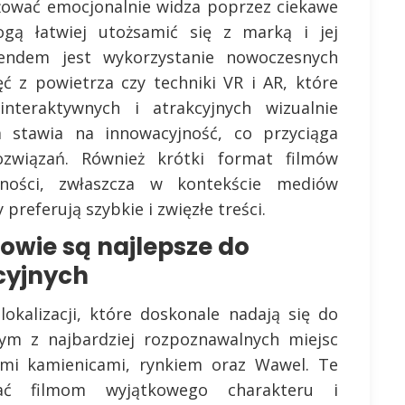
żować emocjonalnie widza poprzez ciekawe
gą łatwiej utożsamić się z marką i jej
rendem jest wykorzystanie nowoczesnych
ęć z powietrza czy techniki VR i AR, które
nteraktywnych i atrakcyjnych wizualnie
 stawia na innowacyjność, co przyciąga
ozwiązań. Również krótki format filmów
ności, zwłaszcza w kontekście mediów
preferują szybkie i zwięzłe treści.
kowie są najlepsze do
cyjnych
okalizacji, które doskonale nadają się do
nym z najbardziej rozpoznawalnych miejsc
ymi kamienicami, rynkiem oraz Wawel. Te
ać filmom wyjątkowego charakteru i