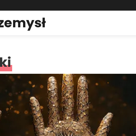
rzemysł
ki