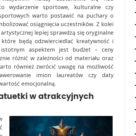
o wydarzenie sportowe, kulturalne czy
portowych warto postawić na puchary o
bolizować osiągnięcia uczestników. Z kolei
artystycznej lepiej sprawdzą się oryginalne
, które będą odzwierciedlać kreatywność i
 istotnym aspektem jest budżet – ceny
nie różnić w zależności od materiału oraz
Warto również zwrócić uwagę na możliwość
rawerowanie imion laureatów czy daty
wartość emocjonalną.
tatuetki w atrakcyjnych
w
ć
e