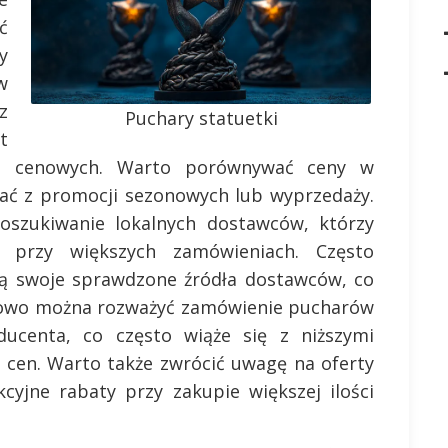
ć
y
w
z
Puchary statuetki
t
ch cenowych. Warto porównywać ceny w
tać z promocji sezonowych lub wyprzedaży.
szukiwanie lokalnych dostawców, którzy
 przy większych zamówieniach. Często
ją swoje sprawdzone źródła dostawców, co
kowo można rozważyć zamówienie pucharów
ucenta, co często wiąże się z niższymi
i cen. Warto także zwrócić uwagę na oferty
kcyjne rabaty przy zakupie większej ilości