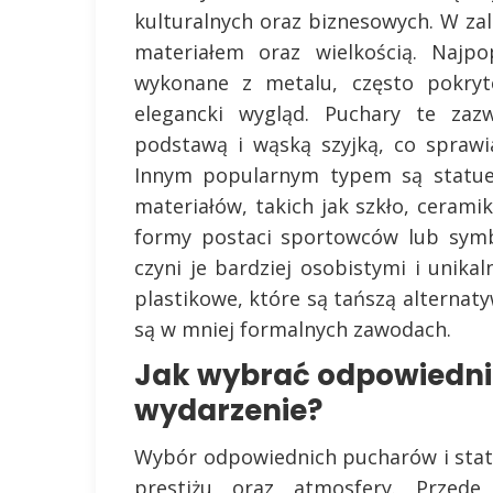
kulturalnych oraz biznesowych. W zale
materiałem oraz wielkością. Najp
wykonane z metalu, często pokryt
elegancki wygląd. Puchary te zazw
podstawą i wąską szyjką, co sprawia
Innym popularnym typem są statue
materiałów, takich jak szkło, cerami
formy postaci sportowców lub symb
czyni je bardziej osobistymi i unika
plastikowe, które są tańszą alternat
są w mniej formalnych zawodach.
Jak wybrać odpowiednie
wydarzenie?
Wybór odpowiednich pucharów i statu
prestiżu oraz atmosfery. Przede