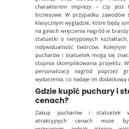
charakterem imprezy – czy jest t
biznesowe. W przypadku zawodów s
klasycznym wyglądzie, które będą sym
na galach wręczenia nagród w branży 
statuetki o nietypowych kształtach
indywidualność twórców. Kolejnym
pucharów i statuetek mogą się znacz
stopnia skomplikowania projektu. 
personalizacji nagród poprzez g
wydarzenia, co nadaje im dodatkową 
Gdzie kupić puchary i s
cenach?
Zakup pucharów i statuetek 
atrakcyjnych cenach może by
wyzwaniem, jednak istnieje wiel