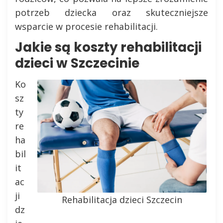
potrzeb dziecka oraz skuteczniejsze
wsparcie w procesie rehabilitacji.
Jakie są koszty rehabilitacji
dzieci w Szczecinie
Ko
sz
ty
re
ha
bil
it
ac
ji
Rehabilitacja dzieci Szczecin
dz