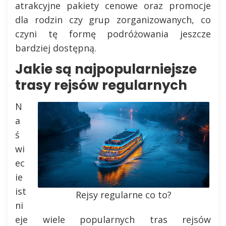
atrakcyjne pakiety cenowe oraz promocje
dla rodzin czy grup zorganizowanych, co
czyni tę formę podróżowania jeszcze
bardziej dostępną.
Jakie są najpopularniejsze
trasy rejsów regularnych
N
a
ś
wi
ec
ie
ist
Rejsy regularne co to?
ni
eje wiele popularnych tras rejsów