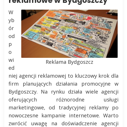
reklamowe w Bydgoszczy
W
yb
ór
od
p
o
wi
Reklama Bydgoszcz
ed
niej agencji reklamowej to kluczowy krok dla
firm planujących działania promocyjne w
Bydgoszczy. Na rynku działa wiele agencji
oferujących różnorodne usługi
marketingowe, od tradycyjnej reklamy po
nowoczesne kampanie internetowe. Warto
zwrócić uwagę na doświadczenie agencji