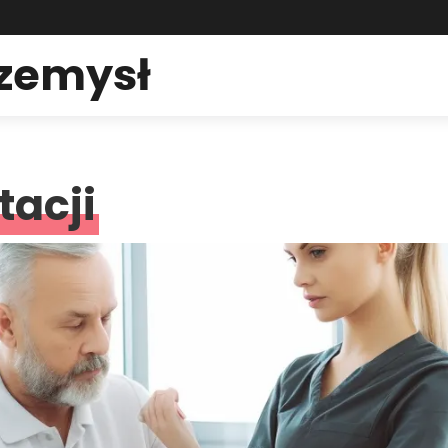
rzemysł
tacji