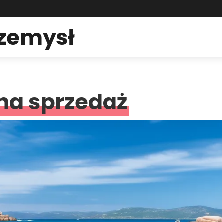
rzemysł
na sprzedaż