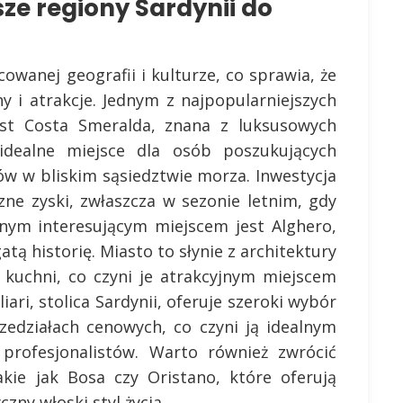
sze regiony Sardynii do
owanej geografii i kulturze, co sprawia, że
y i atrakcje. Jednym z najpopularniejszych
st Costa Smeralda, znana z luksusowych
idealne miejsce dla osób poszukujących
ów w bliskim sąsiedztwie morza. Inwestycja
ne zyski, zwłaszcza w sezonie letnim, gdy
jnym interesującym miejscem jest Alghero,
atą historię. Miasto to słynie z architektury
 kuchni, co czyni je atrakcyjnym miejscem
liari, stolica Sardynii, oferuje szeroki wybór
edziałach cenowych, co czyni ją idealnym
profesjonalistów. Warto również zwrócić
kie jak Bosa czy Oristano, które oferują
zny włoski styl życia.