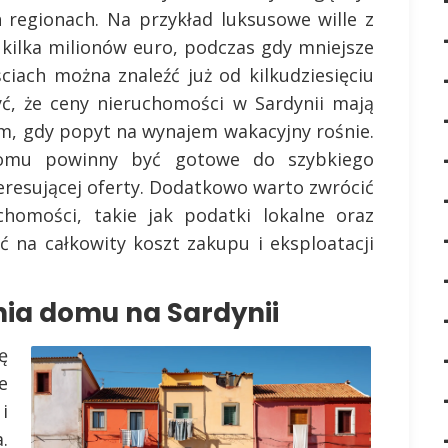
 regionach. Na przykład luksusowe wille z
ilka milionów euro, podczas gdy mniejsze
iach można znaleźć już od kilkudziesięciu
yć, że ceny nieruchomości w Sardynii mają
im, gdy popyt na wynajem wakacyjny rośnie.
domu powinny być gotowe do szybkiego
teresującej oferty. Dodatkowo warto zwrócić
homości, takie jak podatki lokalne oraz
 na całkowity koszt zakupu i eksploatacji
nia domu na Sardynii
ę
e
i
.