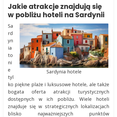
Jakie atrakcje znajdują się
w pobliżu hoteli na Sardynii
Sa
rd
yn
ia
to
ni
e
Sardynia hotele
tyl
ko piękne plaże i luksusowe hotele, ale także
bogata oferta atrakcji turystycznych
dostępnych w ich pobliżu. Wiele hoteli
znajduje się w strategicznych lokalizacjach
blisko najważniejszych punktów