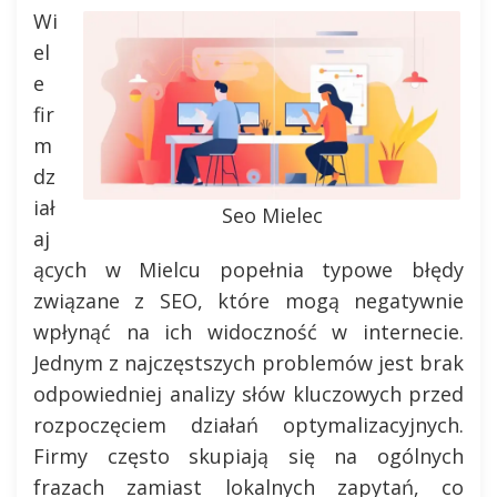
Wi
el
e
fir
m
dz
iał
Seo Mielec
aj
ących w Mielcu popełnia typowe błędy
związane z SEO, które mogą negatywnie
wpłynąć na ich widoczność w internecie.
Jednym z najczęstszych problemów jest brak
odpowiedniej analizy słów kluczowych przed
rozpoczęciem działań optymalizacyjnych.
Firmy często skupiają się na ogólnych
frazach zamiast lokalnych zapytań, co