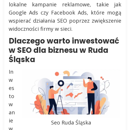
lokalne kampanie reklamowe, takie jak
Google Ads czy Facebook Ads, które mogą
wspierać działania SEO poprzez zwiększenie
widoczności firmy w sieci.
Dlaczego warto inwestować
w SEO dla biznesu w Ruda
Śląska
In
w
es
to
w
an
ie
Seo Ruda Śląska
w