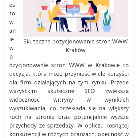
es
to
w
an
ie
Skuteczne pozycjonowanie stron WWW
w
Kraków
p
ozycjonowanie stron WWW w Krakowie to
decyzja, która może przynieść wiele korzyści
dla firm działających na tym rynku. Przede
wszystkim skuteczne SEO zwiększa
widoczność witryny w wynikach
wyszukiwania, co przekłada się na większy
ruch na stronie oraz potencjalnie wyższe
przychody ze sprzedaży. W obliczu rosnącej
konkurencji w różnych branżach, obecność w