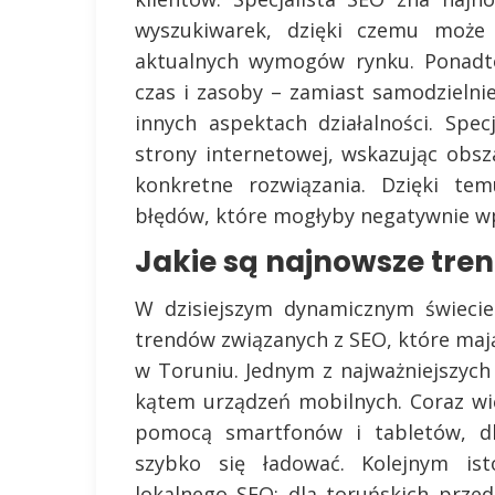
wyszukiwarek, dzięki czemu może
aktualnych wymogów rynku. Ponadto
czas i zasoby – zamiast samodzielnie
innych aspektach działalności. Spec
strony internetowej, wskazując ob
konkretne rozwiązania. Dzięki te
błędów, które mogłyby negatywnie wp
Jakie są najnowsze tren
W dzisiejszym dynamicznym świecie
trendów związanych z SEO, które mają
w Toruniu. Jednym z najważniejszych
kątem urządzeń mobilnych. Coraz wi
pomocą smartfonów i tabletów, d
szybko się ładować. Kolejnym is
lokalnego SEO; dla toruńskich przed