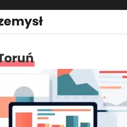
rzemysł
 Toruń