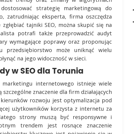
 dostosować strategię marketingową do
, zatrudniając eksperta, firma oszczędza
 zgłębiać tajniki SEO, można skupić się na
jalista potrafi także przeprowadzić audyt
szary wymagające poprawy oraz proponując
mu przedsiębiorstwo może uniknąć wielu
łynąć na jego widoczność w sieci.
dy w SEO dla Torunia
 marketingu internetowego istnieje wiele
 szczególne znaczenie dla firm działających
 kierunków rozwoju jest optymalizacja pod
ęcej użytkowników korzysta z internetu za
latego strony muszą być responsywne i
totnym trendem jest rosnące znaczenie
siębiorstw kluczowe jest pojawienie się w