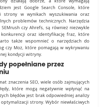
rony działają dobrze, a które wymagają
ziem jest Google Search Console, które
ci strony w wynikach wyszukiwania oraz
nych problemów technicznych. Narzędzia
k SEMrush czy Ahrefs, są również niezwykle
konkurencji oraz identyfikację fraz, które
arto także wspomnieć o narzędziach do
rog czy Moz, które pomagają w wykrywaniu
ej kondycji witryny.
ędy popełniane przez
niu
at znaczenia SEO, wiele osób zajmujących
łędy, które mogą negatywnie wpłynąć na
szych błędów jest brak odpowiedniej analizy
optymalizacji strony. Wybór niewłaściwych