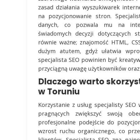
zasad działania wyszukiwarek inter
na pozycjonowanie stron. Specjali
danych, co pozwala mu na inte
świadomych decyzji dotyczących st
równie ważne; znajomość HTML, CS
dużym atutem, gdyż ułatwia wpro
specjalista SEO powinien być kreatywn
przyciągną uwagę użytkowników oraz
Dlaczego warto skorzyst
w Toruniu
Korzystanie z usług specjalisty SEO 
pragnących zwiększyć swoją obe
profesjonalne podejście do pozycj
wzrost ruchu organicznego, co prze
klientów. Specjalista SEO zna naj