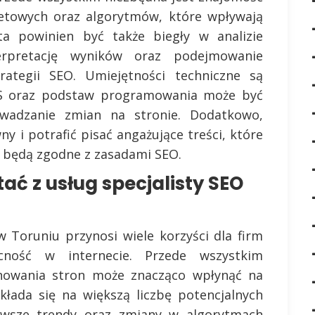
netowych oraz algorytmów, które wpływają
sta powinien być także biegły w analizie
rpretację wyników oraz podejmowanie
rategii SEO. Umiejętności techniczne są
S oraz podstaw programowania może być
wadzanie zmian na stronie. Dodatkowo,
y i potrafić pisać angażujące treści, które
 będą zgodne z zasadami SEO.
ać z usług specjalisty SEO
w Toruniu przynosi wiele korzyści dla firm
cność w internecie. Przede wszystkim
onowania stron może znacząco wpłynąć na
kłada się na większą liczbę potencjalnych
nowsze trendy oraz zmiany w algorytmach