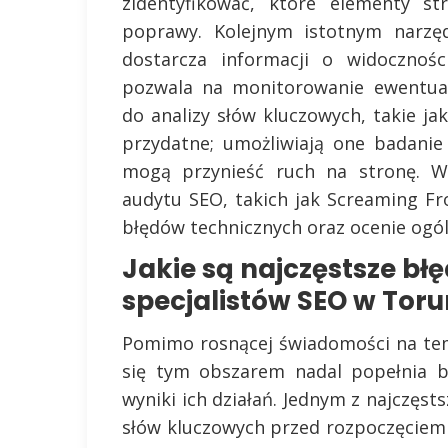
zidentyfikować, które elementy st
poprawy. Kolejnym istotnym narzęd
dostarcza informacji o widocznoś
pozwala na monitorowanie ewentual
do analizy słów kluczowych, takie ja
przydatne; umożliwiają one badanie 
mogą przynieść ruch na stronę. W
audytu SEO, takich jak Screaming F
błędów technicznych oraz ocenie ogóln
Jakie są najczęstsze bł
specjalistów SEO w Toru
Pomimo rosnącej świadomości na tem
się tym obszarem nadal popełnia b
wyniki ich działań. Jednym z najczęst
słów kluczowych przed rozpoczęciem 