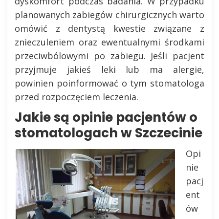
dyskomfort podczas badania. W przypadku
planowanych zabiegów chirurgicznych warto
omówić z dentystą kwestie związane z
znieczuleniem oraz ewentualnymi środkami
przeciwbólowymi po zabiegu. Jeśli pacjent
przyjmuje jakieś leki lub ma alergie,
powinien poinformować o tym stomatologa
przed rozpoczęciem leczenia.
Jakie są opinie pacjentów o
stomatologach w Szczecinie
Opi
nie
pacj
ent
ów