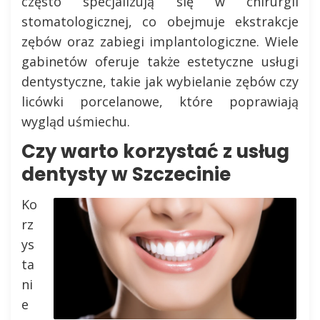
często specjalizują się w chirurgii
stomatologicznej, co obejmuje ekstrakcje
zębów oraz zabiegi implantologiczne. Wiele
gabinetów oferuje także estetyczne usługi
dentystyczne, takie jak wybielanie zębów czy
licówki porcelanowe, które poprawiają
wygląd uśmiechu.
Czy warto korzystać z usług
dentysty w Szczecinie
Ko
rz
ys
ta
ni
e