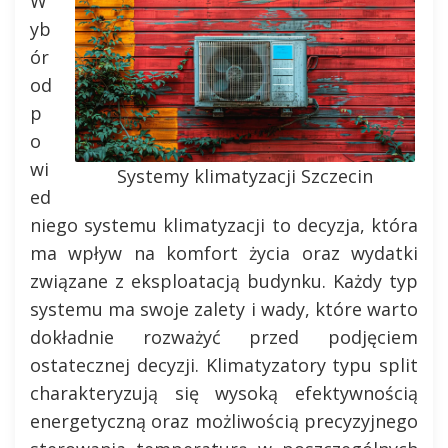
W
yb
ór
od
p
o
wi
Systemy klimatyzacji Szczecin
ed
niego systemu klimatyzacji to decyzja, która
ma wpływ na komfort życia oraz wydatki
związane z eksploatacją budynku. Każdy typ
systemu ma swoje zalety i wady, które warto
dokładnie rozważyć przed podjęciem
ostatecznej decyzji. Klimatyzatory typu split
charakteryzują się wysoką efektywnością
energetyczną oraz możliwością precyzyjnego