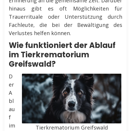
Erinnerung an die gemeinsame Zeit. Darüber
hinaus gibt es oft Möglichkeiten für
Trauerrituale oder Unterstützung durch
Fachleute, die bei der Bewältigung des
Verlustes helfen können.
Wie funktioniert der Ablauf
im Tierkrematorium
Greifswald?
D
er
A
bl
au
f
im
Tierkrematorium Greifswald