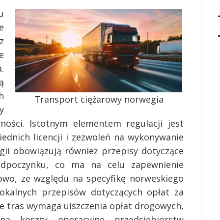
u
e
z
e
.
ą
h
Transport ciężarowy norwegia
y
ności. Istotnym elementem regulacji jest
ednich licencji i zezwoleń na wykonywanie
gii obowiązują również przepisy dotyczące
odpoczynku, co ma na celu zapewnienie
owo, ze względu na specyfikę norweskiego
okalnych przepisów dotyczących opłat za
le tras wymaga uiszczenia opłat drogowych,
a koszty operacyjne przedsiębiorstw