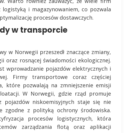
w. Warto również zauważyć, że wiele firm
z logistyką i magazynowaniem, co pozwala
ptymalizację procesów dostawczych.
ndy w transporcie
owy w Norwegii przeszedł znaczące zmiany,
ii oraz rosnącej świadomości ekologicznej.
est wprowadzanie pojazdów elektrycznych i
ej. Firmy transportowe coraz częściej
, które pozwalają na zmniejszenie emisji
loatacji. W Norwegii, gdzie rząd promuje
z pojazdów niskoemisyjnych staje się nie
że zgodne z polityką ochrony środowiska.
fryzacja procesów logistycznych, która
temów zarządzania flotą oraz aplikacji