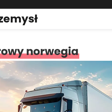
rzemysł
arowy norwegia