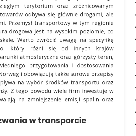
ozległym terytorium oraz zróżnicowanym
 towarów odbywa się głównie drogami, ale
mi. Przemysł transportowy w tym regionie
ktura drogowa jest na wysokim poziomie, co
kalę. Warto zwrócić uwagę na specyfikę
go, który różni się od innych krajów
warunki atmosferyczne oraz górzysty teren,
iedniego przygotowania i dostosowania
Norwegii obowiązują także surowe przepisy
wpływa na wybór środków transportu oraz
nży. Z tego powodu wiele firm inwestuje w
alają na zmniejszenie emisji spalin oraz
yzwania w transporcie