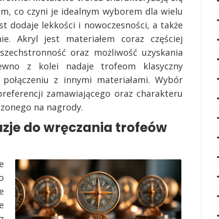
em, co czyni je idealnym wyborem dla wielu
t dodaje lekkości i nowoczesności, a także
. Akryl jest materiałem coraz częściej
zechstronność oraz możliwość uzyskania
ewno z kolei nadaje trofeom klasyczny
połączeniu z innymi materiałami. Wybór
preferencji zamawiającego oraz charakteru
czonego na nagrody.
azje do wręczania trofeów
e
o
e
e
z