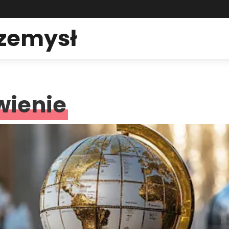
rzemysł
wienie