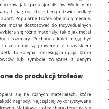
torów, jak i profesjonalistów. Wiele osób
wanych nagród, które będą odzwierciedlały
 sport. Popularne trofea obejmują medale,
które można dostosować do indywidualnych
ybiera się różne materiały, takie jak metal
ałty i rozmiary. Puchary z kolei mogą być
ęsto zdobione są grawerem z nazwiskiem
uetki to kolejna interesująca opcja, która
rtowców lub symbole związane z danym
wane do produkcji trofeów
piera się na różnych materiałach, które
jakość nagrody. Najczęściej wykorzystywane
 drewno. Metalowe trofea charakteryzują się