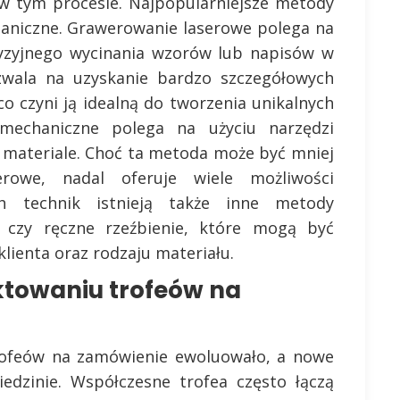
h w tym procesie. Najpopularniejsze metody
aniczne. Grawerowanie laserowe polega na
cyzyjnego wycinania wzorów lub napisów w
zwala na uzyskanie bardzo szczegółowych
co czyni ją idealną do tworzenia unikalnych
mechaniczne polega na użyciu narzędzi
 materiale. Choć ta metoda może być mniej
erowe, nadal oferuje wiele możliwości
ch technik istnieją także inne metody
 czy ręczne rzeźbienie, które mogą być
ienta oraz rodzaju materiału.
ektowaniu trofeów na
trofeów na zamówienie ewoluowało, a nowe
edzinie. Współczesne trofea często łączą