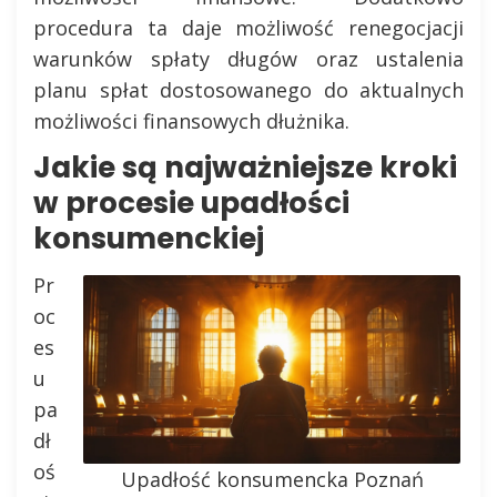
procedura ta daje możliwość renegocjacji
warunków spłaty długów oraz ustalenia
planu spłat dostosowanego do aktualnych
możliwości finansowych dłużnika.
Jakie są najważniejsze kroki
w procesie upadłości
konsumenckiej
Pr
oc
es
u
pa
dł
oś
Upadłość konsumencka Poznań