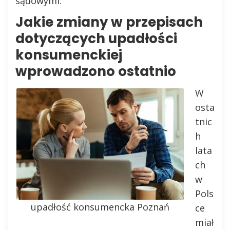
sądowymi.
Jakie zmiany w przepisach
dotyczących upadłości
konsumenckiej
wprowadzono ostatnio
W
osta
tnic
h
lata
ch
w
Pols
upadłość konsumencka Poznań
ce
miał