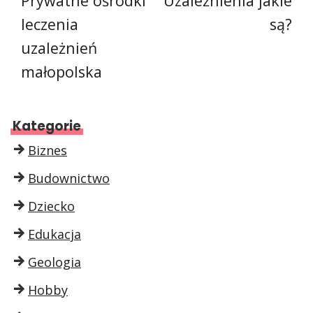
Prywatne ośrodki
Uzależnienia jakie
leczenia
są?
uzależnień
małopolska
Kategorie
Biznes
Budownictwo
Dziecko
Edukacja
Geologia
Hobby