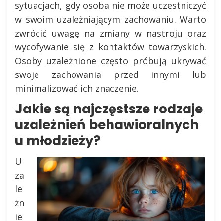
sytuacjach, gdy osoba nie może uczestniczyć
w swoim uzależniającym zachowaniu. Warto
zwrócić uwagę na zmiany w nastroju oraz
wycofywanie się z kontaktów towarzyskich.
Osoby uzależnione często próbują ukrywać
swoje zachowania przed innymi lub
minimalizować ich znaczenie.
Jakie są najczęstsze rodzaje
uzależnień behawioralnych
u młodzieży?
U
za
le
żn
ie