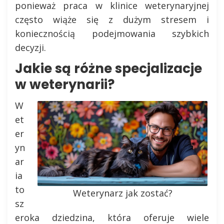
ponieważ praca w klinice weterynaryjnej
często wiąże się z dużym stresem i
koniecznością podejmowania szybkich
decyzji.
Jakie są różne specjalizacje
w weterynarii?
W
et
er
yn
ar
ia
to
Weterynarz jak zostać?
sz
eroka dziedzina, która oferuje wiele