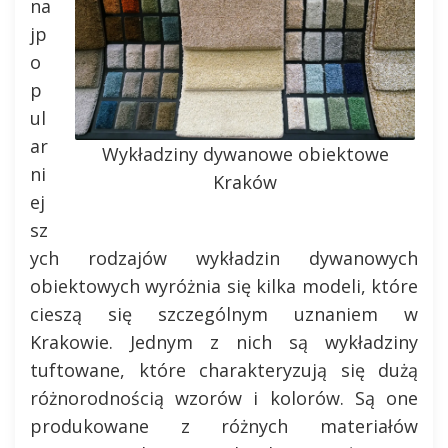
na
jp
o
p
ul
ar
Wykładziny dywanowe obiektowe
ni
Kraków
ej
sz
ych rodzajów wykładzin dywanowych
obiektowych wyróżnia się kilka modeli, które
cieszą się szczególnym uznaniem w
Krakowie. Jednym z nich są wykładziny
tuftowane, które charakteryzują się dużą
różnorodnością wzorów i kolorów. Są one
produkowane z różnych materiałów