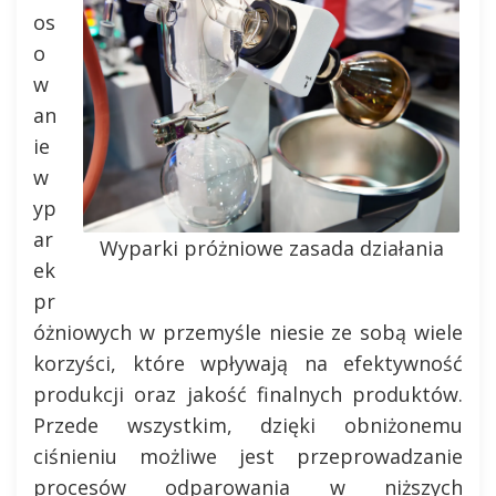
os
o
w
an
ie
w
yp
ar
Wyparki próżniowe zasada działania
ek
pr
óżniowych w przemyśle niesie ze sobą wiele
korzyści, które wpływają na efektywność
produkcji oraz jakość finalnych produktów.
Przede wszystkim, dzięki obniżonemu
ciśnieniu możliwe jest przeprowadzanie
procesów odparowania w niższych