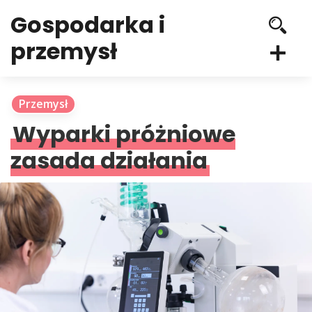
Gospodarka i
przemysł
Przemysł
Wyparki próżniowe
zasada działania