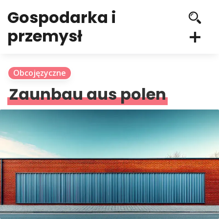
Gospodarka i
przemysł
Obcojęzyczne
Zaunbau aus polen